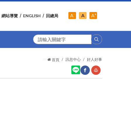
-
+
中
A
A
A
網站導覽
ENGLISH
回總局
小
字
大
字
級
字
級
級
搜
尋
:::
訊息中心
好人好事
首頁
網
友
站
善
分
列
享
印
至