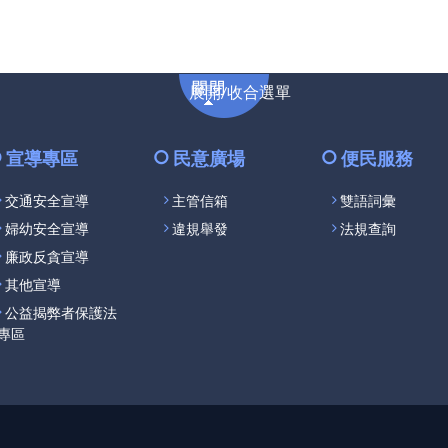
展
展開/收合選單
開/
收
合
宣導專區
民意廣場
便民服務
選
交通安全宣導
主管信箱
雙語詞彙
單
婦幼安全宣導
違規舉發
法規查詢
廉政反貪宣導
其他宣導
公益揭弊者保護法
專區