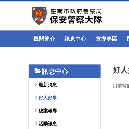
跳
到
主
要
內
容
機關簡介
訊息中心
宣導專區
區
塊
:::
好人
訊息中心
最新消息
目前暫
好人好事
破案報導
活動訊息