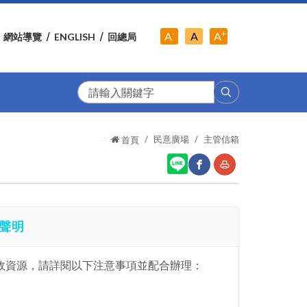
-
+
中
A
A
A
網站導覽
ENGLISH
回總局
小
字
大
字
級
字
級
級
搜
尋
:::
民意廣場
主管信箱
首頁
網
友
聲明
站
善
分
列
政資源，請詳閱以下注意事項並配合辦理：
享
印
至