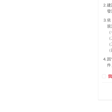
建
發
依
規
（
（
（
（
因
件
我