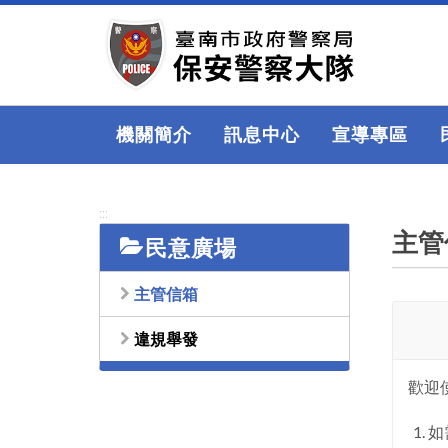
跳
到
主
要
內
容
機關簡介
訊息中心
宣導專區
區
塊
:::
主管
民意廣場
主管信箱
違規舉發
歡迎
如