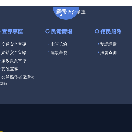
展
展開/收合選單
開/
收
合
宣導專區
民意廣場
便民服務
選
交通安全宣導
主管信箱
雙語詞彙
單
婦幼安全宣導
違規舉發
法規查詢
廉政反貪宣導
其他宣導
公益揭弊者保護法
專區