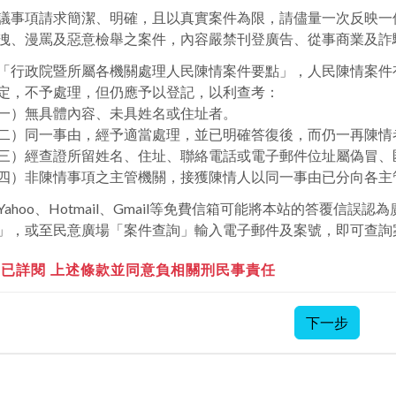
議事項請求簡潔、明確，且以真實案件為限，請儘量一次反映一
洩、漫罵及惡意檢舉之案件，內容嚴禁刊登廣告、從事商業及詐
「行政院暨所屬各機關處理人民陳情案件要點」，人民陳情案件
定，不予處理，但仍應予以登記，以利查考：
一）無具體內容、未具姓名或住址者。
二）同一事由，經予適當處理，並已明確答復後，而仍一再陳情
三）經查證所留姓名、住址、聯絡電話或電子郵件位址屬偽冒、
四）非陳情事項之主管機關，接獲陳情人以同一事由已分向各主
Yahoo、Hotmail、Gmail等免費信箱可能將本站的答覆信
」，或至民意廣場「案件查詢」輸入電子郵件及案號，即可查詢
已詳閱 上述條款並同意負相關刑民事責任
下一步