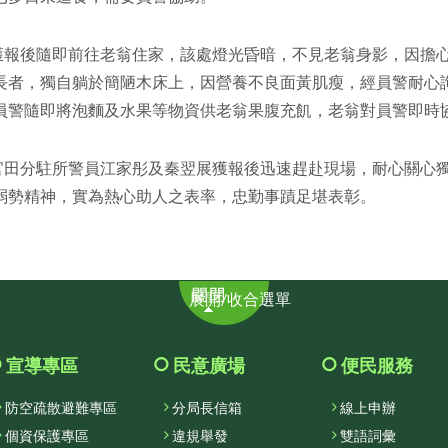
報後隨即前往老翁住家，該處燈光昏暗，不見老翁身影，因擔心
長者，獨自躺於簡陋木床上，因營養不良面黃肌瘦，經員警耐心
員警隨即將泡麵及水果等物資供老翁果腹充飢，老翁對員警即時
田分駐所警員江家彤及秦翌展獲報後迅速趕赴現場，耐心關心獨
弱勢精神，實為熱心助人之表率，忠勤事蹟足堪表彰。
展
展開/收合選單
開/
收
合
宣導專區
民意廣場
便民服務
選
防空疏散避難專區
分局長信箱
線上申辦
單
個資保護專區
違規舉發
雙語詞彙