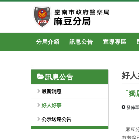
跳
到
主
要
內
容
分局介紹
訊息公告
宣導專區
區
塊
:::
好人
訊息公告
最新消息
「獨
好人好事
發佈單
公示送達公告
麻豆分局
有老翁