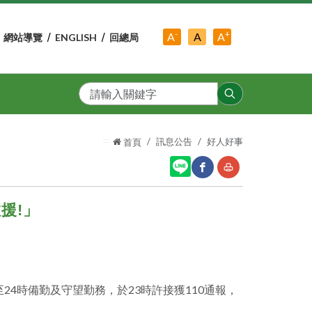
-
+
中
A
A
A
網站導覽
ENGLISH
回總局
小
字
大
字
級
字
級
級
搜
尋
:::
訊息公告
好人好事
首頁
援!」
網
友
站
善
分
列
享
印
至24時備勤及守望勤務，於23時許接獲110通報，
至