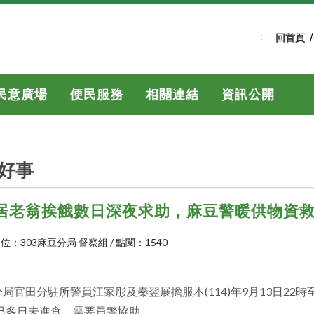
:::
回首頁
民意廣場
便民服務
相關連結
資訊公開
好事
居老翁挨餓數日深夜求助，麻豆警暖供物資救
位：303麻豆分局 督察組
/
點閱：1540
官田分駐所警員江家彤及秦翌展擔服本(114)年9月13日22時
已多日未進食，需要員警協助。