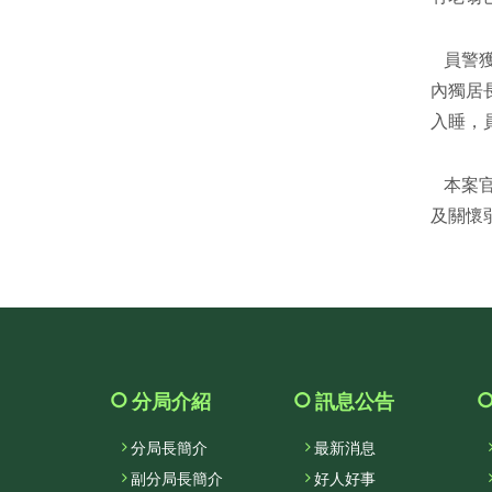
員警獲
內獨居
入睡，
本案官
及關懷
分局介紹
訊息公告
分局長簡介
最新消息
副分局長簡介
好人好事