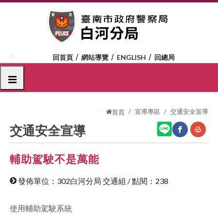
跳
到
主
要
內
:::
回首頁
網站導覽
ENGLISH
回總局
容
區
選單
塊
:::
宣導專區
交通安全宣導
首頁
交通安全宣導
輔助駕駛不是萬能
網
友
站
善
發佈單位：302白河分局 交通組
/
點閱：238
分
列
享
印
使用輔助駕駛系統
至