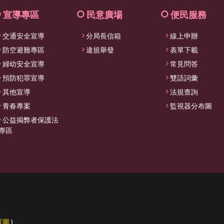
收
合
宣導專區
民意廣場
便民服務
選
交通安全宣導
分局長信箱
線上申辦
單
防空避難專區
違規舉發
表單下載
婦幼安全宣導
常見問答
預防犯罪宣導
雙語詞彙
其他宣導
法規查詢
青春專案
監視器分布圖
公益揭弊者保護法
專區
置圖
)