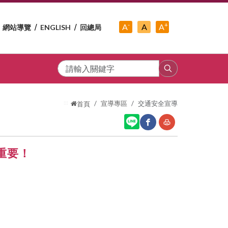
-
+
中
A
A
A
網站導覽
ENGLISH
回總局
小
字
大
字
級
字
級
級
搜
尋
:::
宣導專區
交通安全宣導
首頁
重要！
網
友
站
善
分
列
享
印
至