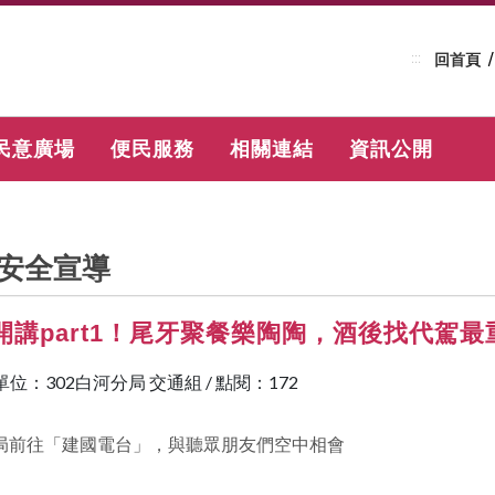
:::
回首頁
民意廣場
便民服務
相關連結
資訊公開
安全宣導
開講part1！尾牙聚餐樂陶陶，酒後找代駕最
單位：302白河分局 交通組
/
點閱：172
局前往「建國電台」，與聽眾朋友們空中相會