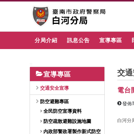
跳
到
主
要
內
容
分局介紹
訊息公告
宣導專區
區
塊
:::
交通
宣導專區
交通安全宣導
電台
防空避難專區
發佈
全民防空宣導資料
白河分
防空疏散避難設施地圖
內政部警政署製作新式防空