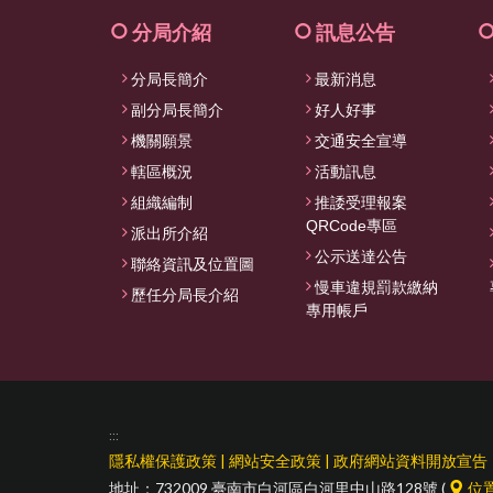
分局介紹
訊息公告
分局長簡介
最新消息
副分局長簡介
好人好事
機關願景
交通安全宣導
轄區概況
活動訊息
組織編制
推諉受理報案
QRCode專區
派出所介紹
公示送達公告
聯絡資訊及位置圖
慢車違規罰款繳納
歷任分局長介紹
專用帳戶
:::
隱私權保護政策
|
網站安全政策
|
政府網站資料開放宣告
地址：732009 臺南市白河區白河里中山路128號 (
位