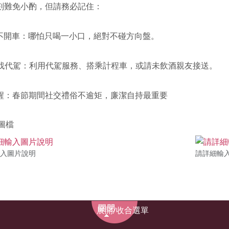
刻難免小酌，但請務必記住：
後不開車：哪怕只喝一小口，絕對不碰方向盤。
酒找代駕：利用代駕服務、搭乘計程車，或請未飲酒親友接送。
醒：春節期間社交禮俗不逾矩，廉潔自持最重要
圖檔
入圖片說明
請詳細輸
展
展開/收合選單
開/