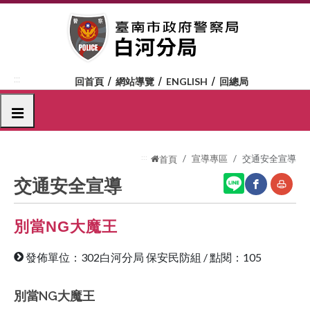
跳
到
主
要
內
:::
回首頁
網站導覽
ENGLISH
回總局
容
區
選單
塊
:::
宣導專區
交通安全宣導
首頁
交通安全宣導
別當NG大魔王
網
友
站
善
發佈單位：302白河分局 保安民防組
/
點閱：105
分
列
享
印
別當NG大魔王
至