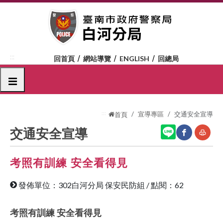
跳
到
主
要
內
:::
回首頁
網站導覽
ENGLISH
回總局
容
區
選單
塊
:::
宣導專區
交通安全宣導
首頁
交通安全宣導
考照有訓練 安全看得見
網
友
站
善
發佈單位：302白河分局 保安民防組
/
點閱：62
分
列
享
印
考照有訓練 安全看得見
至