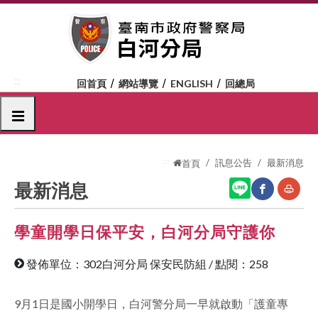
跳
到
主
要
內
:::
回首頁
網站導覽
ENGLISH
回總局
容
區
選單
塊
:::
訊息公告
最新消息
首頁
最新消息
學童開學日保平安，白河分局守護你
網
友
站
善
發佈單位：302白河分局 保安民防組
/
點閱：258
分
列
享
印
9月1日是國小開學日，白河警分局一早就啟動「護童專
至