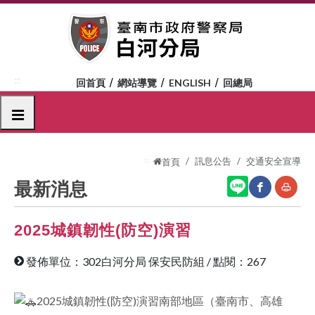
跳
到
主
要
內
:::
回首頁
網站導覽
ENGLISH
回總局
容
區
選單
塊
:::
訊息公告
交通安全宣導
首頁
最新消息
2025城鎮韌性(防空)演習
網
友
站
善
發佈單位：302白河分局 保安民防組
/
點閱：267
分
列
享
印
2025城鎮韌性(防空)演習南部地區（臺南市、高雄
至