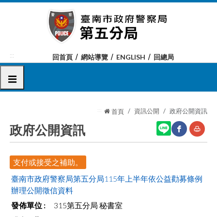
跳
到
主
要
內
:::
回首頁
網站導覽
ENGLISH
回總局
容
區
選單
塊
:::
資訊公開
政府公開資訊
首頁
政府公開資訊
網
友
支付或接受之補助。
站
善
臺南市政府警察局第五分局115年上半年依公益勸募條例
分
列
辦理公開徵信資料
享
印
315第五分局 秘書室
至