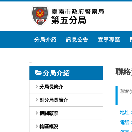
跳
到
主
要
內
容
分局介紹
訊息公告
宣導專區
區
塊
:::
聯絡
分局介紹
分局長簡介
聯絡
副分局長簡介
地址
機關願景
電話
轄區概況