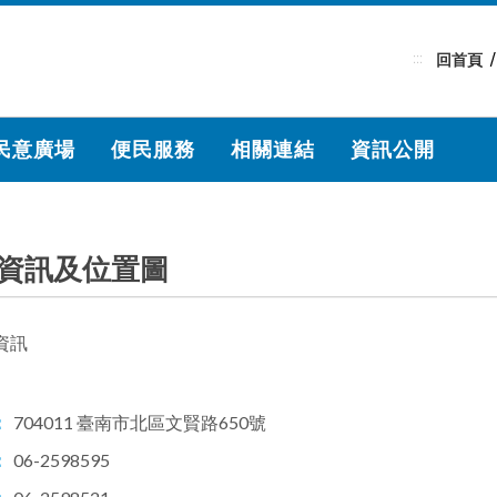
:::
回首頁
民意廣場
便民服務
相關連結
資訊公開
資訊及位置圖
資訊
：
704011 臺南市北區文賢路650號
：
06-2598595