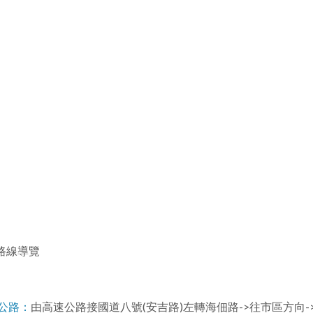
路線導覽
公路：
由高速公路接國道八號(安吉路)左轉海佃路->往市區方向->