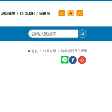
-
+
中
A
A
A
網站導覽
ENGLISH
回總局
小
字
大
字
級
字
級
級
搜
尋
:::
分局介紹
聯絡資訊及位置圖
首頁
網
友
站
善
分
列
享
印
至