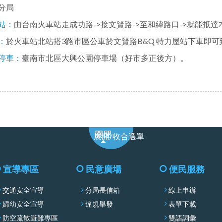
分局
站：
由台南火車站走成功路->接文賢路->至和緯路口->就能抵達
：
於火車站北站搭3路市區公車於文賢路B&Q 特力屋站下車即可
停車：
臺南市北區大興公園停車場（好市多正後方）。
展
展開/收合選單
開/
收
合
宣導專區
民意廣場
便民服務
選
交通安全宣導
分局長信箱
線上申辦
單
婦幼安全宣導
違規舉發
表單下載
防空疏散避難專區
雙語詞彙