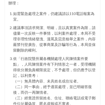
辦理：
facebook
如需緊急處理之案件，仍建議請以110電話報案為
宜。
建議事項請求簡潔、明確，且以真實案件為限，請
儘量一次反映一件事情，以利案件處理，本局不受
理非理性情緒發洩、漫罵及惡意檢舉之案件，內容
嚴禁刊登廣告、從事商業及詐騙等行為，本局並保
留刪除的權利。
依「行政院暨所屬各機關處理人民陳情案件要
點」，人民陳情案件有下列情形之一者，受理機關
得依分層負責權限規定，不予處理，但仍應予以登
記，以利查考：
（一）無具體內容、未具姓名或住址者。
（二）同一事由，經予適當處理，並已明確答復
後，而仍一再陳情者。
（三）經查證所留姓名、住址、聯絡電話或電子郵
件位址屬偽冒、匿名虛報或不實者。