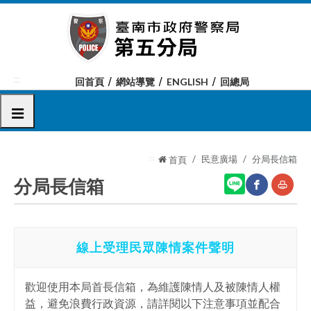
跳
到
主
要
內
:::
回首頁
網站導覽
ENGLISH
回總局
容
區
選單
塊
:::
民意廣場
分局長信箱
首頁
分局長信箱
網
友
線上受理民眾陳情案件聲明
站
善
分
列
歡迎使用本局首長信箱，為維護陳情人及被陳情人權
享
印
益，避免浪費行政資源，請詳閱以下注意事項並配合
至