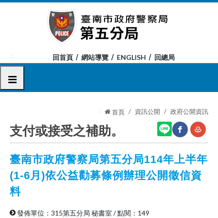
跳
到
主
要
內
:::
回首頁
網站導覽
ENGLISH
回總局
容
區
選單
塊
:::
資訊公開
政府公開資訊
首頁
支付或接受之補助。
臺南市政府警察局第五分局114年上半年
網
友
站
善
(1-6月)依公益勸募條例辦理公開徵信資
分
列
料
享
印
發佈單位：315第五分局 秘書室
/
點閱：149
至