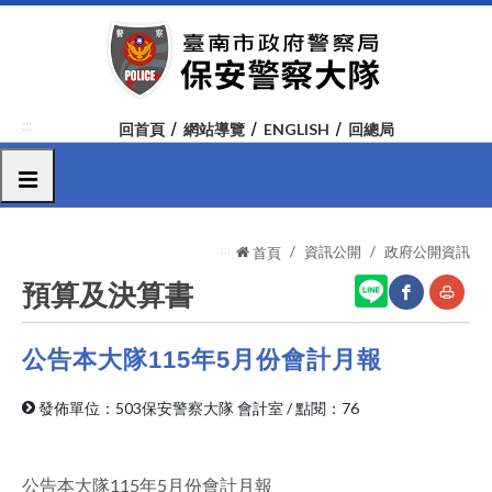
跳
到
主
要
內
:::
回首頁
網站導覽
ENGLISH
回總局
容
區
選單
塊
:::
資訊公開
政府公開資訊
首頁
預算及決算書
公告本大隊115年5月份會計月報
網
友
站
善
發佈單位：503保安警察大隊 會計室
/
點閱：76
分
列
享
印
公告本大隊115年5月份會計月報
至