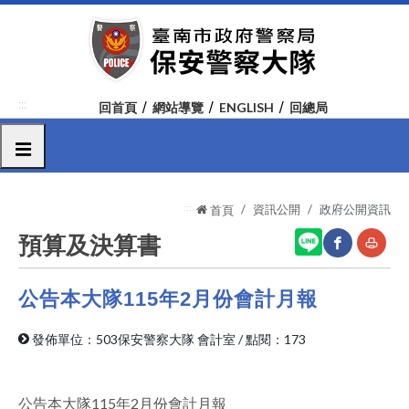
跳
到
主
要
內
:::
回首頁
網站導覽
ENGLISH
回總局
容
區
選單
塊
:::
資訊公開
政府公開資訊
首頁
預算及決算書
公告本大隊115年2月份會計月報
網
友
站
善
發佈單位：503保安警察大隊 會計室
/
點閱：173
分
列
享
印
公告本大隊115年2月份會計月報
至