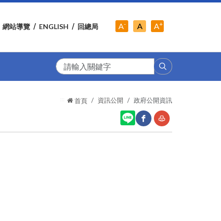
-
+
中
A
A
A
網站導覽
ENGLISH
回總局
小
字
大
字
級
字
級
級
搜
尋
:::
資訊公開
政府公開資訊
首頁
網
友
站
善
分
列
享
印
至