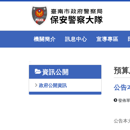
跳
到
主
要
內
容
機關簡介
訊息中心
宣導專區
區
塊
:::
預算
資訊公開
政府公開資訊
公告
發佈單
公告本大