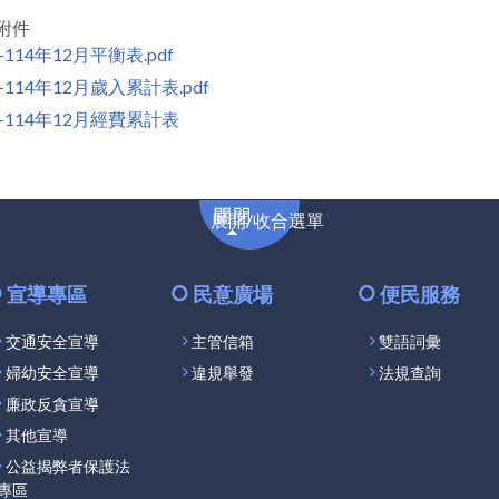
附件
114年12月平衡表.pdf
-114年12月歲入累計表.pdf
-114年12月經費累計表
展
展開/收合選單
開/
收
合
宣導專區
民意廣場
便民服務
選
交通安全宣導
主管信箱
雙語詞彙
單
婦幼安全宣導
違規舉發
法規查詢
廉政反貪宣導
其他宣導
公益揭弊者保護法
專區