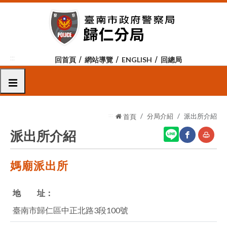
跳
到
主
要
內
:::
回首頁
網站導覽
ENGLISH
回總局
容
區
選單
塊
:::
分局介紹
派出所介紹
首頁
派出所介紹
媽廟派出所
網
友
站
善
地 址：
分
列
臺南市歸仁區中正北路3段100號
享
印
至