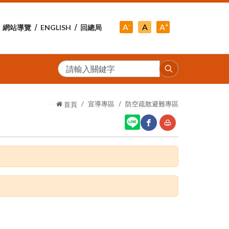
-
+
中
A
A
A
網站導覽
ENGLISH
回總局
小
字
大
字
級
字
級
級
搜
尋
:::
宣導專區
防空疏散避難專區
首頁
網
友
站
善
分
列
享
印
至