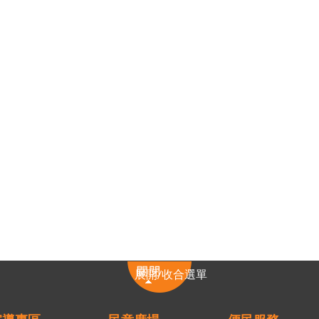
展
展開/收合選單
開/
收