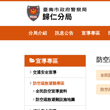
跳
到
主
要
內
容
分局介紹
訊息公告
宣導專區
區
塊
:::
防空
宣導專區
交通安全宣導
全民
防空疏散避難專區
防空
全民防空宣導資料
防空疏散避難設施地圖