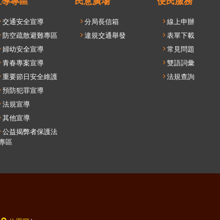
合
宣導專區
民意廣場
便民服務
選
交通安全宣導
分局長信箱
線上申辦
單
防空疏散避難專區
違規交通舉發
表單下載
婦幼安全宣導
常見問題
青春專案宣導
雙語詞彙
重要節日安全維護
法規查詢
預防犯罪宣導
法規宣導
其他宣導
公益揭弊者保護法
專區