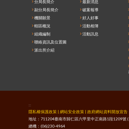
分局長簡介
最新消息
副分局長簡介
破案報導
機關願景
好人好事
轄區概況
活動相簿
組織編制
活動訊息
聯絡資訊及位置圖
派出所介紹
:::
隱私權保護政策
|
網站安全政策
|
政府網站資料開放宣告
地址：711204臺南市歸仁區六甲里中正南路1段1209號 
總機：(06)230-4964