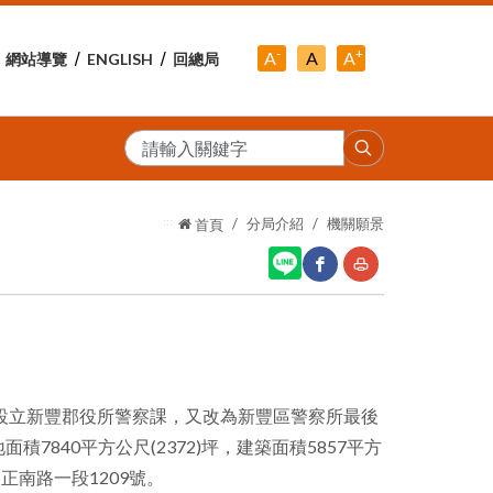
-
+
中
A
A
A
網站導覽
ENGLISH
回總局
小
字
大
字
級
字
級
級
搜
尋
:::
分局介紹
機關願景
首頁
網
友
站
善
分
列
設立新豐郡役所警察課，又改為新豐區警察所最後
享
印
7840平方公尺(2372)坪，建築面積5857平方
至
正南路一段1209號。