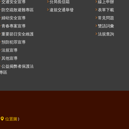
交通安全宣導
分局長信箱
線上申辦
單
防空疏散避難專區
違規交通舉發
表單下載
婦幼安全宣導
常見問題
青春專案宣導
雙語詞彙
重要節日安全維護
法規查詢
預防犯罪宣導
法規宣導
其他宣導
公益揭弊者保護法
專區
(
位置圖
)