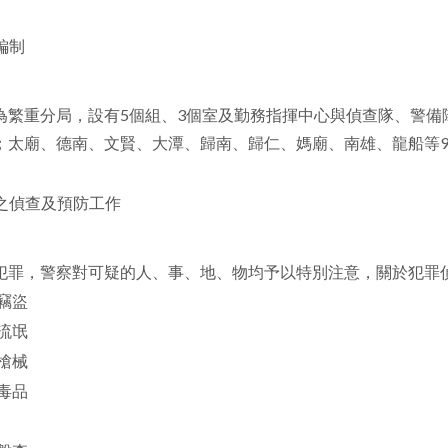
編制
為繁重分局，設有5個組、3個室及勤務指揮中心與偵查隊、警備
；太廟、德南、文賢、大潭、歸南、歸仁、媽廟、南雄、龍船等9
之偵查及預防工作
犯罪，警察對可疑的人、事、地、物均予以特別注意，關於犯罪
竊盜
流氓
槍械
毒品