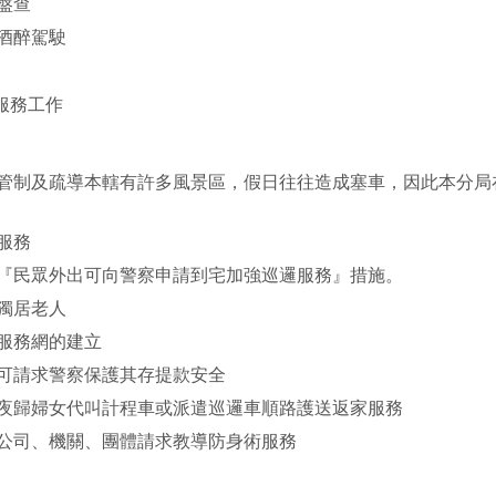
盤查
酒醉駕駛
服務工作
管制及疏導本轄有許多風景區，假日往往造成塞車，因此本分局
服務
『民眾外出可向警察申請到宅加強巡邏服務』措施。
獨居老人
服務網的建立
可請求警察保護其存提款安全
夜歸婦女代叫計程車或派遣巡邏車順路護送返家服務
公司、機關、團體請求教導防身術服務