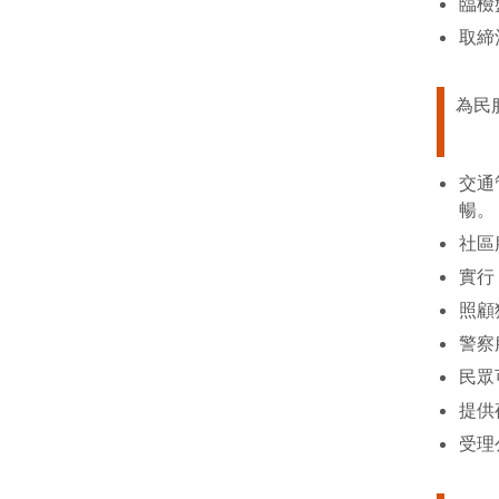
臨檢
取締
為民
交通
暢。
社區
實行
照顧
警察
民眾
提供
受理