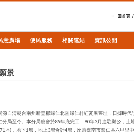
:::
回首頁
民意廣場
便民服務
相關連結
資訊公開
願景
局源自清朝台南州新豐郡歸仁北暨歸仁村紅瓦厝舊址，日據時代
分局至今。本分局廳舍於89年底完工，90年3月進駐辦公，土地面積
771坪)，地下1層，地上3層合計4層，座落臺南市歸仁區六甲里中