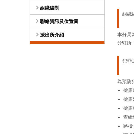
組織編制
組織
聯絡資訊及位置圖
本分局
派出所介紹
分駐所
犯罪
為預防
檢肅
檢肅
檢肅
查緝
路檢