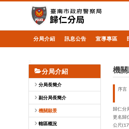
跳
到
主
要
內
容
分局介紹
訊息公告
宣導專區
區
塊
:::
機關
分局介紹
分局長簡介
序言
副分局長簡介
歸仁分
機關願景
更名歸仁
轄區概況
公尺(1