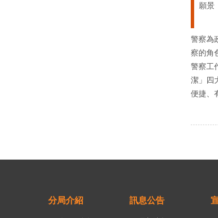
願景
警察為
察的角
警察工
潔」四
便捷、
分局介紹
訊息公告