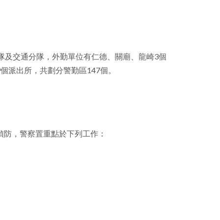
facebook
隊及交通分隊，外勤單位有仁德、關廟、龍崎3個
個派出所，共劃分警勤區147個。
偵防，警察置重點於下列工作：