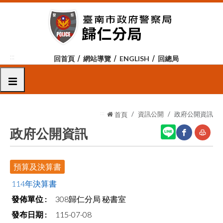
跳
到
主
要
內
:::
回首頁
網站導覽
ENGLISH
回總局
容
區
選單
塊
:::
資訊公開
政府公開資訊
首頁
政府公開資訊
網
友
預算及決算書
站
善
114年決算書
分
列
308歸仁分局 秘書室
享
印
115-07-08
至