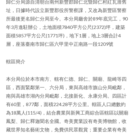
歸仁分局源自清朝台南州新豐郡歸仁北暨歸仁村紅瓦厝舊
facebook
址，日據時代設立新豐郡役所警察課，又改為新豐區警察
所最後更名歸仁分局至今。本分局廳舍於89年底完工，90
年3月進駐辦公，土地面積7840平方公尺(2372)坪，建築
面積5857平方公尺(1771坪)，地下1層，地上3層合計4
層，座落臺南市歸仁區六甲里中正南路一段1209號
轄區簡介
本分局位於本市南方、轄有仁德、歸仁、關廟、龍崎等四
區，西面緊鄰第一、六分局，東與高雄市旗山分局毗鄰，
南與高雄市湖內分局毗鄰，北接新化、永康分局。四區計
有60里，877鄰，面積224.28平方公里。轄區人口總數約
為18萬人(115/4)，結合農業與新興工商綜合區轄區以關廟
鳳梨、歸仁釋迦聞名全國。奇美實業設有奇美博物館，收
藏世界知名藝術文物，免費供民眾觀賞；重要企業有奇美