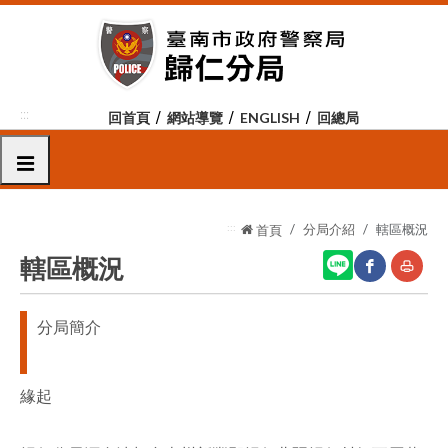
跳
到
主
要
內
:::
回首頁
網站導覽
ENGLISH
回總局
容
區
選單
塊
:::
分局介紹
轄區概況
首頁
轄區概況
網
友
分局簡介
站
善
分
列
緣起
享
印
至