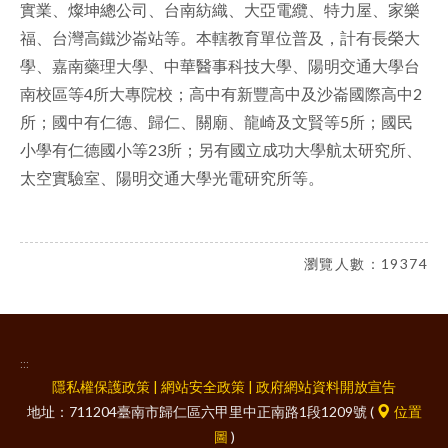
實業、燦坤總公司、台南紡織、大亞電纜、特力屋、家樂
福、台灣高鐵沙崙站等。本轄教育單位普及，計有長榮大
學、嘉南藥理大學、中華醫事科技大學、陽明交通大學台
南校區等4所大專院校；高中有新豐高中及沙崙國際高中2
所；國中有仁德、歸仁、關廟、龍崎及文賢等5所；國民
小學有仁德國小等23所；另有國立成功大學航太研究所、
太空實驗室、陽明交通大學光電研究所等。
瀏覽人數：19374
:::
隱私權保護政策
|
網站安全政策
|
政府網站資料開放宣告
地址：711204臺南市歸仁區六甲里中正南路1段1209號 (
位置
圖
)