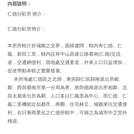
內容說明：
facebook
仁德分駐所 簡介：
仁德分駐所簡介：
本所所轄介於城鄉之交界，面積遼闊，轄內有仁德、仁
義、新田三里，轄內設有中山高速公路臺南(仁德)交流
道，交通網便利，因地處交通要道，外來人口日益增加，
促使帶動本轄之繁榮發展。
本所地處仁德區之北側，東與歸仁區歸南派出所毗
鄰、西與臺南市第一分局為界、南與德南派出所相鄰、北
與太廟派出所為鄰。人口多以仁義里為中心，而仁德、仁
義二里機能近似都市，商圈、住宅林立，城鄉來往交通便
利，在日漸商業化之仁德所轄中，可稱之為城市中之世外
桃源。