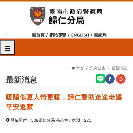
跳
到
主
要
內
:::
回首頁
網站導覽
ENGLISH
回總局
容
區
選單
塊
:::
訊息公告
最新消息
首頁
最新消息
暖陽似夏人情更暖，歸仁警助迷途老嫗
網
友
站
善
平安返家
分
列
發佈單位：308歸仁分局 秘書室
/
點閱：221
享
印
至