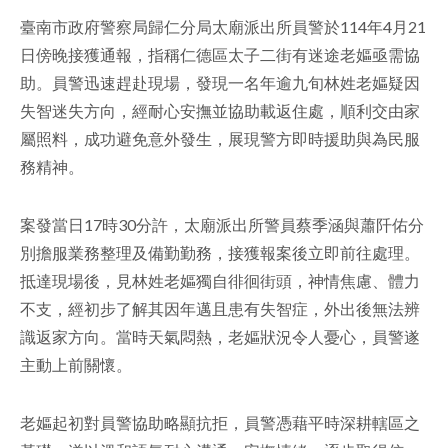
臺南市政府警察局歸仁分局太廟派出所員警於114年4月21
facebook
日傍晚接獲通報，指稱仁德區太子二街有迷途老嫗亟需協
助。員警迅速趕赴現場，發現一名年逾九旬林姓老嫗疑因
失智迷失方向，經耐心安撫並協助載返住處，順利交由家
屬照料，成功避免意外發生，展現警方即時援助與為民服
務精神。
案發當日17時30分許，太廟派出所警員蔡季涵與蕭阡佑分
別擔服業務整理及備勤勤務，接獲報案後立即前往處理。
抵達現場後，見林姓老嫗獨自徘徊街頭，神情焦慮、體力
不支，經初步了解其因年邁且患有失智症，外出後無法辨
識返家方向。當時天氣悶熱，老嫗狀況令人憂心，員警遂
主動上前關懷。
老嫗起初對員警協助略顯抗拒，員警憑藉平時深耕轄區之