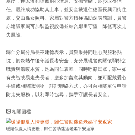
基礎，遂以溫和語氣耐心溝通、安撫情緒，逐步取得信
任。最終成功協助其上車，並安全載返仁德區長興四街住
處，交由孫女照料。家屬對警方積極協助深表感謝，員警
亦建議家屬可加裝監視設備並結合鄰里守望，降低再次走
失風險。
歸仁分局分局長巫建德表示，員警秉持同理心與服務熱
忱，於炎熱午後守護長者安全，充分展現警察關懷弱勢之
職責與溫暖本質，足為同仁表率，同時呼籲民眾，家中如
有失智或易走失長者，應多加留意其動向，並可配戴愛心
手鍊或相關識別物，註記聯絡方式，亦可向相關單位申請
防走失服務，以利即時協尋，攜手守護長者安全。
相關圖檔
暖陽似夏人情更暖，歸仁警助迷途老嫗平安返家