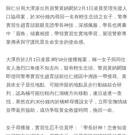
歸仁分局大潭派出所員警黃鈵閎於2月1日凌晨受理失蹤人
facebook
口協尋案，於30分鐘內尋回一名有輕生念頭之女子，警專
實習生趙育頡親眼見證學長神技，深感佩服，學長也將囊
中「眉角」傾囊相授，帶領實習生實地學習，展現警察專
業傳承與守護民眾生命安全的使命感。
大潭所於2月1日凌晨3時58分接獲報案，稱一女子與同住
友人激烈口角後不知去向，疑有輕生念頭。警員黃鈵閎隨
即偕同警專實習生趙育頡前往仁德區中洲路一帶搜尋。黃
員依女子居住地點、可能停留的地點及步行動線綜合研
判，認為極可能往轄內仁湖橋方向移動，遂沿途逐一查
找，果然在約30分鐘內於橋畔尋獲該女子，立即安撫情緒
並帶返所協助，成功爭取黃金救援時間，挽回一命。
女子尋獲後，實習生忍不住直呼：「學長好神！怎會知道