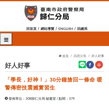
跳
到
主
要
內
:::
回首頁
網站導覽
ENGLISH
回總局
容
區
選單
塊
:::
訊息公告
好人好事
首頁
好人好事
「學長，好神！」30分鐘搶回一條命 暖
網
友
站
善
警傳密技震撼實習生
分
列
發佈單位：308歸仁分局 秘書室
/
點閱：379
享
印
至