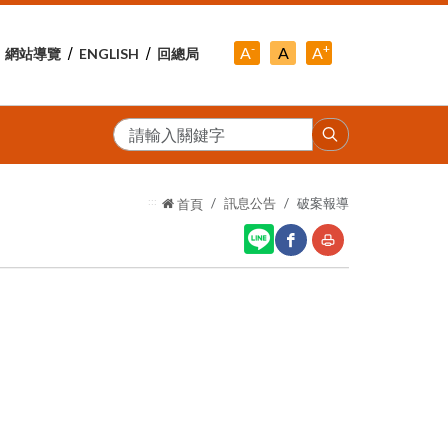
-
+
中
A
A
A
網站導覽
ENGLISH
回總局
小
字
大
字
級
字
級
級
搜
尋
:::
訊息公告
破案報導
首頁
網
友
站
善
分
列
享
印
至