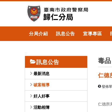
跳
到
主
要
內
容
分局介紹
訊息公告
宣導專區
區
塊
:::
毒品
訊息公告
最新消息
仁德
破案報導
發佈單
好人好事
仁德所
活動相簿