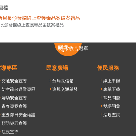
圖檔
長頒發攔線上查獲毒品案破案禮品
展
展開/收合選單
開/
收
合
宣導專區
民意廣場
便民服務
選
交通安全宣導
分局長信箱
線上申辦
單
防空疏散避難專區
違規交通舉發
表單下載
婦幼安全宣導
常見問題
青春專案宣導
雙語詞彙
重要節日安全維護
法規查詢
預防犯罪宣導
法規宣導