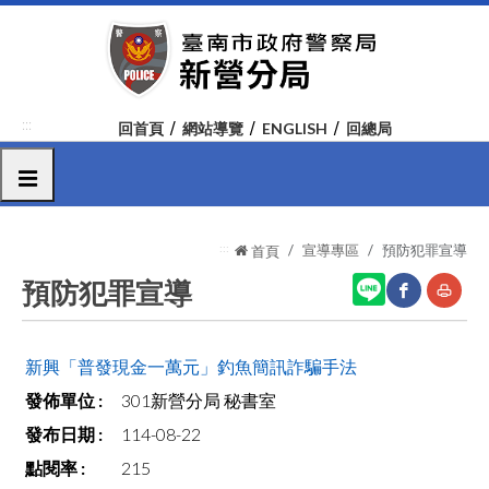
跳
到
主
要
內
:::
回首頁
網站導覽
ENGLISH
回總局
容
區
選單
塊
:::
宣導專區
預防犯罪宣導
首頁
預防犯罪宣導
網
友
新興「普發現金一萬元」釣魚簡訊詐騙手法
站
善
301新營分局 秘書室
分
列
114-08-22
享
印
215
至