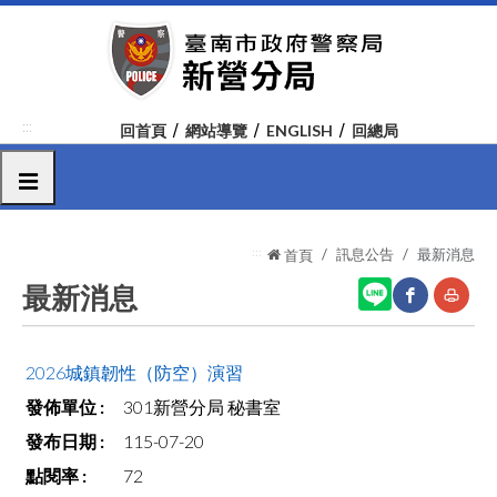
跳
到
主
要
內
:::
回首頁
網站導覽
ENGLISH
回總局
容
區
選單
塊
:::
訊息公告
最新消息
首頁
最新消息
網
友
2026城鎮韌性（防空）演習
站
善
301新營分局 秘書室
分
列
115-07-20
享
印
72
至