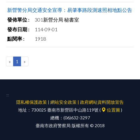
facebook
新營警分局交通安全宣導：易肇事路段測速照相地點公告
301新營分局 秘書室
114-09-01
1918
«
1
»
:::
隱私權保護政策
|
網站安全政策
|
政府網站資料開放宣告
地址：730025 臺南市新營區中山路119號 (
位置圖
)
總機：(06)632-3297
臺南市政府警察局 版權所有 © 2018