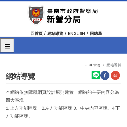
跳
到
主
要
內
:::
回首頁
網站導覽
ENGLISH
回總局
容
區
選單
塊
:::
網站導覽
首頁
網站導覽
本網站依無障礙網頁設計原則建置，網站的主要內容分為
網
友
四大區塊：
站
善
1. 上方功能區塊、2.左方功能區塊 3、中央內容區塊、4.下
分
列
方功能區塊。
享
印
至