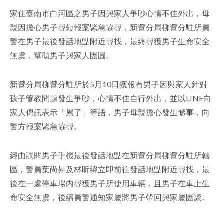
家住臺南市白河區之男子因與家人爭吵心情不佳外出，母
facebook
親因擔心男子尋短報案緊急協尋，新營分局柳營分駐所員
警在男子最後發話地點附近尋找，最終尋獲男子生命安全
無虞，幫助男子與家人團圓。
新營分局柳營分駐所於5月10日獲報有男子因與家人針對
孩子管教問題發生爭吵，心情不佳自行外出，並以LINE向
家人傳訊表示「累了」等語，男子母親擔心發生憾事，向
警方報案緊急協尋。
經由調閱男子手機最後發話地點在新營分局柳營分駐所轄
區，警員葉尚昇及林昕緯立即前往發話地點附近尋找，最
後在一處停車場內尋獲男子所使用車輛，且男子在車上生
命安全無虞，後續員警通知家屬將男子帶回與家屬團聚。