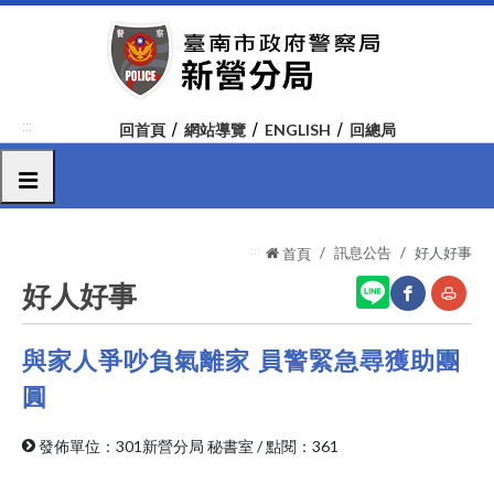
跳
到
主
要
內
:::
回首頁
網站導覽
ENGLISH
回總局
容
區
選單
塊
:::
訊息公告
好人好事
首頁
好人好事
與家人爭吵負氣離家 員警緊急尋獲助團
網
友
站
善
圓
分
列
發佈單位：301新營分局 秘書室
/
點閱：361
享
印
至