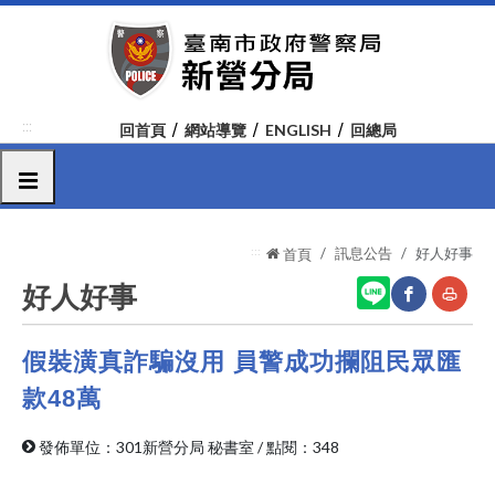
跳
到
主
要
內
:::
回首頁
網站導覽
ENGLISH
回總局
容
區
選單
塊
:::
訊息公告
好人好事
首頁
好人好事
假裝潢真詐騙沒用 員警成功攔阻民眾匯
網
友
站
善
款48萬
分
列
發佈單位：301新營分局 秘書室
/
點閱：348
享
印
至