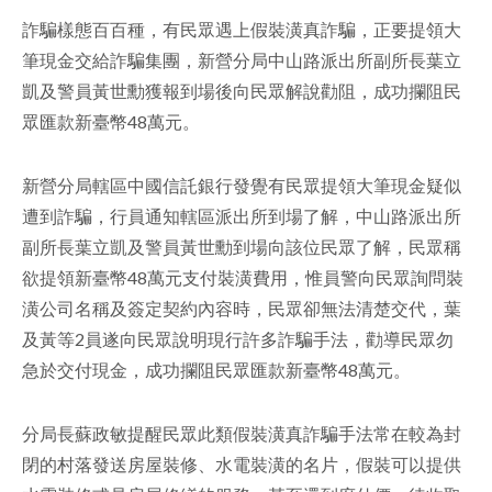
詐騙樣態百百種，有民眾遇上假裝潢真詐騙，正要提領大
facebook
筆現金交給詐騙集團，新營分局中山路派出所副所長葉立
凱及警員黃世勳獲報到場後向民眾解說勸阻，成功攔阻民
眾匯款新臺幣48萬元。
新營分局轄區中國信託銀行發覺有民眾提領大筆現金疑似
遭到詐騙，行員通知轄區派出所到場了解，中山路派出所
副所長葉立凱及警員黃世勳到場向該位民眾了解，民眾稱
欲提領新臺幣48萬元支付裝潢費用，惟員警向民眾詢問裝
潢公司名稱及簽定契約內容時，民眾卻無法清楚交代，葉
及黃等2員遂向民眾說明現行許多詐騙手法，勸導民眾勿
急於交付現金，成功攔阻民眾匯款新臺幣48萬元。
分局長蘇政敏提醒民眾此類假裝潢真詐騙手法常在較為封
閉的村落發送房屋裝修、水電裝潢的名片，假裝可以提供