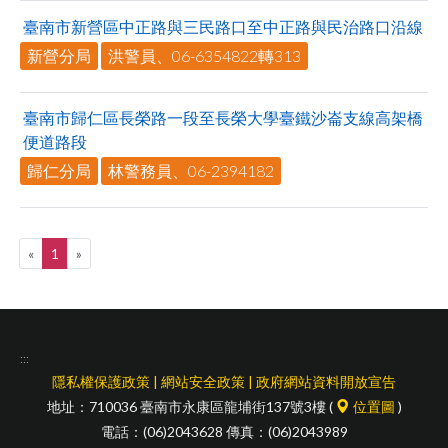
臺南市新營區中正路與三民路口至中正路與民治路口沿線
新營分局
洪警員、06-6354822轉313
臺南市歸仁區長榮路一段至長榮大學臺鐵沙崙支線高架橋
便道路段
歸仁分局
林警務員、06-2394182
«
1
»
:::
隱私權保護政策
|
網站安全政策
|
政府網站資料開放宣告
地址：710036 臺南市永康區龍埔街137號3樓 (
位置圖
)
電話：(06)2043628 傳真：(06)2043989