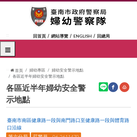
跳
到
主
要
內
:::
回首頁
網站導覽
ENGLISH
回總局
容
區
選單
塊
:::
婦幼專區
婦幼安全警示地點
首頁
各區近半年婦幼安全警示地點
各區近半年婦幼安全警
示地點
網
友
站
善
臺南市南區健康路一段與南門路口至健康路一段與體育路
分
列
口沿線
享
印
第六分局
莊警員、06-2611470