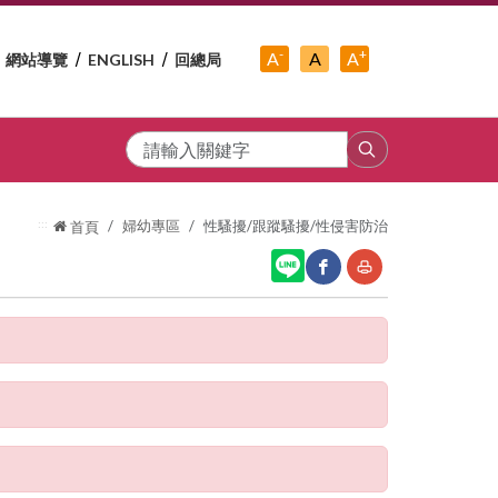
-
+
中
A
A
A
網站導覽
ENGLISH
回總局
小
字
大
字
級
字
級
級
搜
尋
:::
婦幼專區
性騷擾/跟蹤騷擾/性侵害防治
首頁
網
友
站
善
分
列
享
印
至