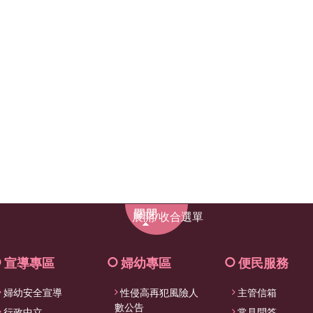
展
展開/收合選單
開/
收
合
宣導專區
婦幼專區
便民服務
選
婦幼安全宣導
性侵高再犯風險人
主管信箱
單
數公告
行政中立
常見問答