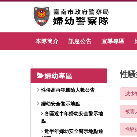
跳
到
主
要
內
容
本隊簡介
訊息公告
宣導專區
區
塊
:::
性騷
婦幼專區
性侵高再犯風險人數公告
減少
婦幼安全警示地點
被害
各區近半年婦幼安全警示地
點
性騷
近半年婦幼安全警示地點通