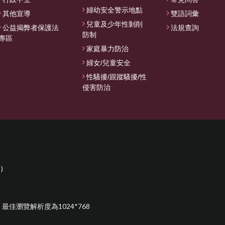
婦幼安全警示地點
其他宣導
雙語詞彙
兒童及少年性剝削
公益揭弊者保護法
法規查詢
防制
專區
家庭暴力防治
婦女/兒童安全
性騷擾/跟蹤騷擾/性
侵害防治
)
覽器，最佳瀏覽解析度為1024*768