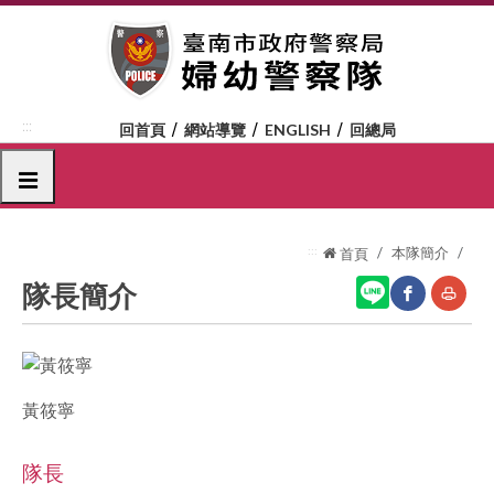
跳
到
主
要
內
:::
回首頁
網站導覽
ENGLISH
回總局
容
區
選單
塊
:::
本隊簡介
首頁
隊長簡介
網
友
站
善
黃筱寧
分
列
享
印
隊長
至