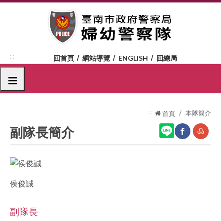
跳
到
主
要
內
:::
回首頁
網站導覽
ENGLISH
回總局
容
區
選單
塊
:::
本隊簡介
首頁
副隊長簡介
網
友
站
善
侯俊誠
分
列
享
印
副隊長
至