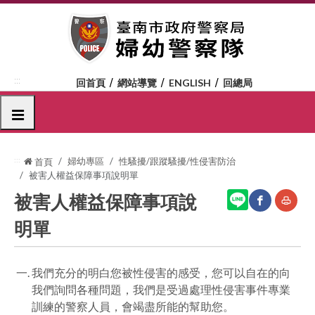
跳
到
主
要
內
:::
回首頁
網站導覽
ENGLISH
回總局
容
區
選單
塊
:::
婦幼專區
性騷擾/跟蹤騷擾/性侵害防治
首頁
被害人權益保障事項說明單
被害人權益保障事項說
明單
網
友
站
善
我們充分的明白您被性侵害的感受，您可以自在的向
分
列
我們詢問各種問題，我們是受過處理性侵害事件專業
享
印
訓練的警察人員，會竭盡所能的幫助您。