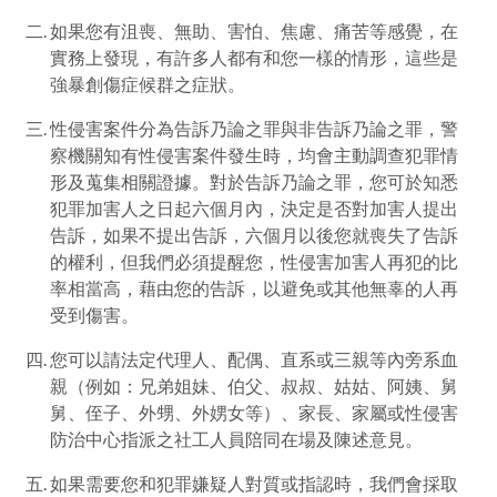
至
如果您有沮喪、無助、害怕、焦慮、痛苦等感覺，在
facebook
實務上發現，有許多人都有和您一樣的情形，這些是
強暴創傷症候群之症狀。
性侵害案件分為告訴乃論之罪與非告訴乃論之罪，警
察機關知有性侵害案件發生時，均會主動調查犯罪情
形及蒐集相關證據。對於告訴乃論之罪，您可於知悉
犯罪加害人之日起六個月內，決定是否對加害人提出
告訴，如果不提出告訴，六個月以後您就喪失了告訴
的權利，但我們必須提醒您，性侵害加害人再犯的比
率相當高，藉由您的告訴，以避免或其他無辜的人再
受到傷害。
您可以請法定代理人、配偶、直系或三親等內旁系血
親（例如：兄弟姐妹、伯父、叔叔、姑姑、阿姨、舅
舅、侄子、外甥、外娚女等）、家長、家屬或性侵害
防治中心指派之社工人員陪同在場及陳述意見。
如果需要您和犯罪嫌疑人對質或指認時，我們會採取