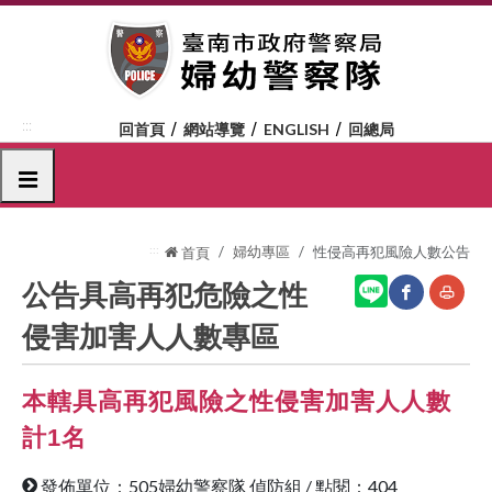
跳
到
主
要
內
:::
回首頁
網站導覽
ENGLISH
回總局
容
區
選單
塊
:::
婦幼專區
性侵高再犯風險人數公告
首頁
公告具高再犯危險之性
侵害加害人人數專區
網
友
站
善
本轄具高再犯風險之性侵害加害人人數
分
列
計1名
享
印
發佈單位：505婦幼警察隊 偵防組
/
點閱：404
至