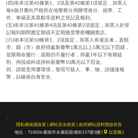
(四)依本法第41條第1、2項及第42條第1項規定，加害人
每6個月應向戶籍所在地警察分局辦理身分、就學、工
作、車籍及其異動等資料之登記及報到。
(五)依本法第41條第4項及第42條第2項規定，加害人於登
記報到期間應定期或不定期接受警察機關查訪。
(六)依本法第50條第1、2項規定，加害人有違反者，直轄
市、縣（市）政府得處新臺幣1萬元以上5萬元以下罰鍰，
並限期命履行；屆期仍不履行者，得處1年以下有期徒
刑、拘役或科或併科新臺幣10萬元以下罰金。
四、請留意周遭環境，發現可疑人、事、物，請儘速報
警，以確保自身安全。
:::
隱私權保護政策
|
網站安全政策
|
政府網站資料開放宣告
地址：710036 臺南市永康區龍埔街137號3樓 (
位置圖
)