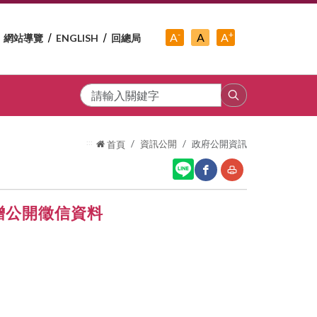
-
+
中
A
A
A
網站導覽
ENGLISH
回總局
小
字
大
字
級
字
級
級
搜
尋
:::
資訊公開
政府公開資訊
首頁
贈公開徵信資料
網
友
站
善
分
列
享
印
至