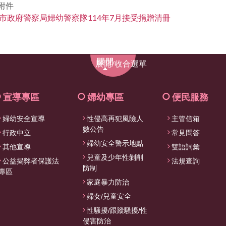
附件
市政府警察局婦幼警察隊114年7月接受捐贈清冊
展
展開/收合選單
開/
收
合
宣導專區
婦幼專區
便民服務
選
婦幼安全宣導
性侵高再犯風險人
主管信箱
單
數公告
行政中立
常見問答
婦幼安全警示地點
其他宣導
雙語詞彙
兒童及少年性剝削
公益揭弊者保護法
法規查詢
防制
專區
家庭暴力防治
婦女/兒童安全
性騷擾/跟蹤騷擾/性
侵害防治