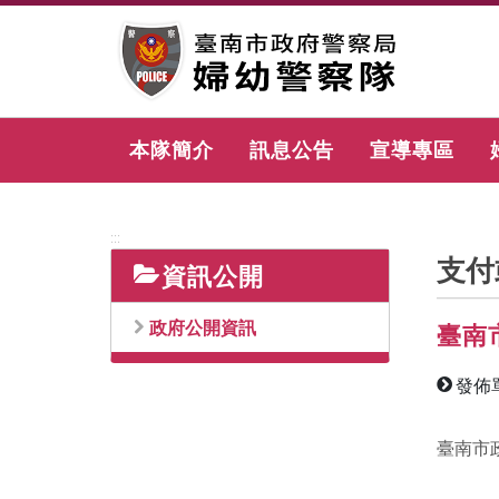
跳
到
主
要
內
容
本隊簡介
訊息公告
宣導專區
區
塊
:::
支付
資訊公開
政府公開資訊
臺南
發佈
臺南市