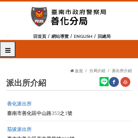
跳
到
主
要
內
:::
回首頁
網站導覽
ENGLISH
回總局
容
區
選單
塊
:::
分局介紹
派出所介紹
首頁
派出所介紹
網
友
善化派出所
站
善
臺南市善化區中山路353之1號
分
列
享
印
茄拔派出所
至