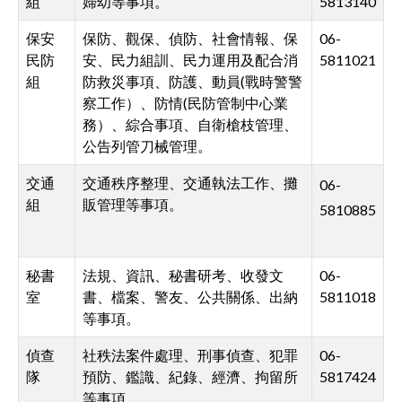
組
婦幼等事項。
5813140
保安
保防、觀保、偵防、社會情報、保
06-
民防
安、民力組訓、民力運用及配合消
5811021
組
防救災事項、防護、動員(戰時警警
察工作）、防情(民防管制中心業
務）、綜合事項、自衛槍枝管理、
公告列管刀械管理。
交通
交通秩序整理、交通執法工作、攤
06-
組
販管理等事項。
5810885
秘書
法規、資訊、秘書研考、收發文
06-
室
書、檔案、警友、公共關係、出納
5811018
等事項。
偵查
社秩法案件處理、刑事偵查、犯罪
06-
隊
預防、鑑識、紀錄、經濟、拘留所
5817424
等事項。