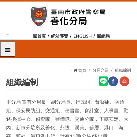
跳
到
主
要
內
:::
回首頁
網站導覽
ENGLISH
回總局
容
區
選單
塊
:::
分局介紹
組織編制
首頁
組織編制
網
友
本分局 置有分局長、副分局長、行政組、督察組、防治
站
善
組、保安民防組、交通組、秘書室、會計室、人事室、勤
分
列
務指揮中心、偵查隊、警備隊、交通分隊，下轄安定、大
享
印
內、新市分駐所及善化、茄拔、溪美、蘇厝、港口、海
寮、頭社、潭頂派出所，計有11個(分駐)派出所。
至