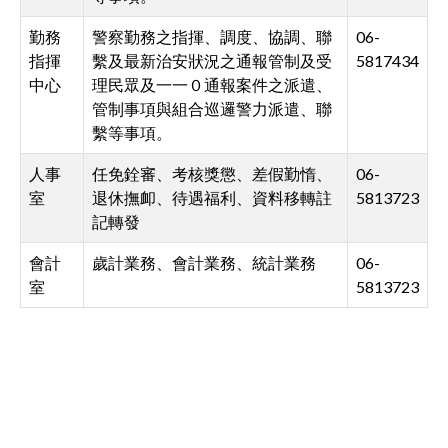
勤務
警察勤務之指揮、調度、協調、聯
06-
指揮
繫及最新治安狀況之通報管制及受
5817434
中心
理民眾及一一０通報案件之派遣、
管制事項與組合巡邏警力派遣、聯
繫等事項。
人事
任免銓審、考核獎懲、差假勤惰、
06-
室
退休撫卹、待遇福利、資料移轉註
5813723
記轉發
會計
歲計業務、會計業務、統計業務
06-
室
5813723