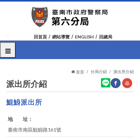
跳
到
主
要
內
:::
回首頁
網站導覽
ENGLISH
回總局
容
區
選單
塊
:::
分局介紹
派出所介紹
首頁
派出所介紹
鯤鯓派出所
網
友
站
善
地 址：
分
列
臺南市南區鯤鯓路161號
享
印
至