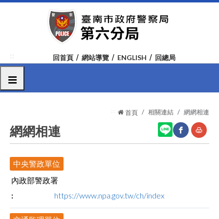
跳
到
主
要
內
:::
回首頁
網站導覽
ENGLISH
回總局
容
區
選單
塊
:::
相關連結
網網相連
首頁
網網相連
網
友
中央警政單位
站
善
內政部警政署
分
列
https://www.npa.gov.tw/ch/index
享
印
至