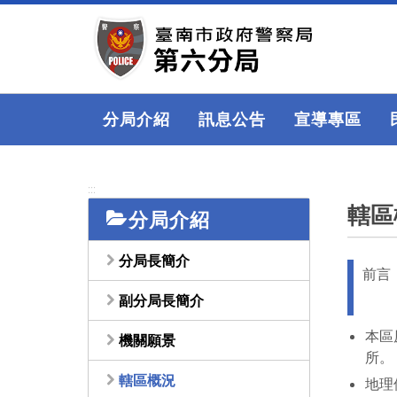
跳
到
主
要
內
容
分局介紹
訊息公告
宣導專區
區
塊
:::
轄區
分局介紹
分局長簡介
前言
副分局長簡介
本區
機關願景
所。
轄區概況
地理