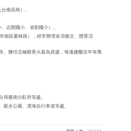
及台南高商）。
小、志開國小、省躬國小）。
南市南區夏林路），經常辦理各項藝文、體育活
寺、鹽埕北極殿香火最為鼎盛，每逢建醮吉年有萬
分局臺南分駐所等處。
、親水公園、濱海自行車道等處。