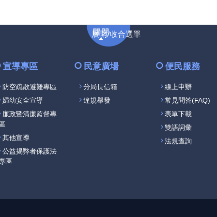
展
展開/收合選單
開/
收
合
宣導專區
民意廣場
便民服務
選
防空疏散避難專區
分局長信箱
線上申辦
單
婦幼安全宣導
違規舉發
常見問答(FAQ)
廉政暨清廉監督專
表單下載
區
雙語詞彙
其他宣導
法規查詢
公益揭弊者保護法
專區