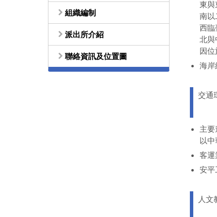
東與
組織編制
南以
西臨
派出所介紹
北與
因位
聯絡資訊及位置圖
海岸
交通
主要
以中
客運
安平
人文