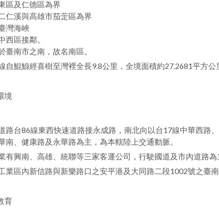
東區及仁德區為界
二仁溪與高雄市茄萣區為界
臺灣海峽
中西區接鄰。
於臺南市之南，故名南區。
線自鯤鯓經喜樹至灣裡全長9.8公里，全境面積約27.2681平方公
環境
道路台86線東西快速道路接永成路，南北向以台17線中華西路
華南、健康路及永華路為主，為本轄陸上交通動脈。
業有興南、高雄、統聯等三家客運公司，行駛國道及市內道路為
工業區內新信路與新樂路口之安平港及大同路二段1002號之臺
教育