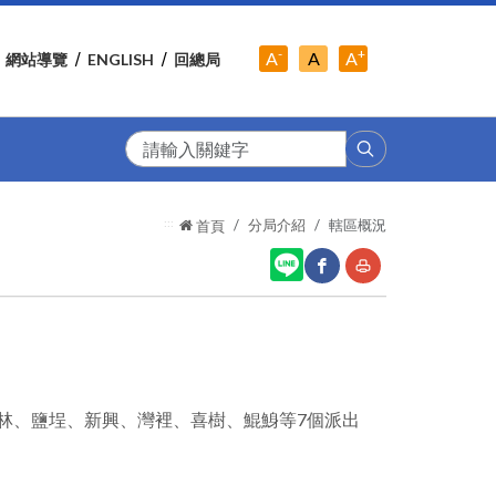
-
+
中
A
A
A
網站導覽
ENGLISH
回總局
小
字
大
字
級
字
級
級
搜
尋
:::
分局介紹
轄區概況
首頁
網
友
站
善
分
列
林、鹽埕、新興、灣裡、喜樹、鯤鯓等7個派出
享
印
至