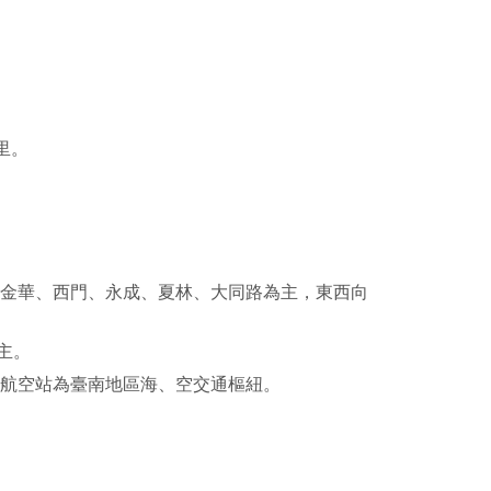
facebook
里。
、金華、西門、永成、夏林、大同路為主，東西向
主。
南航空站為臺南地區海、空交通樞紐。