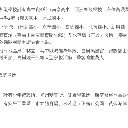
各級學校計有高中職4所（南寧高中、亞洲餐飲學校、六信高職
中學2所（新興國中、大成國中）。
小學7所（日新國小、永華國小、喜樹國小、龍崗國小、新興國
體育場（臺南市南區體育路10號）及水萍塭（正義）公園（臺
各機關團體申請集會地點。
沿海地區廟宇林立，其中以灣裡萬年殿、喜樹萬皇宮、鯤鯓龍山
送王船、喜樹燒王船等大型宗教活動，香客逾數萬人。
機關場所
：計有少年觀護所、光州變電所、健康變電所、航空警察局高雄
：有安平工業區、市立體育場、水萍塭（正義）公園、黃金海岸