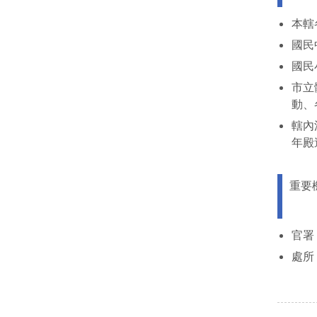
本轄
國民
國民
市立
動、
轄內
年殿
重要
官署
處所