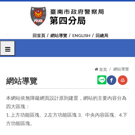
跳
到
主
要
內
:::
回首頁
網站導覽
ENGLISH
回總局
容
區
選單
塊
:::
網站導覽
首頁
網站導覽
本網站依無障礙網頁設計原則建置，網站的主要內容分為
網
友
四大區塊：
站
善
1. 上方功能區塊、2.左方功能區塊 3、中央內容區塊、4.下
分
列
方功能區塊。
享
印
至