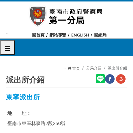
跳
到
主
要
內
:::
回首頁
網站導覽
ENGLISH
回總局
容
區
選單
塊
:::
分局介紹
派出所介紹
首頁
派出所介紹
東寧派出所
網
友
站
善
地 址：
分
列
臺南市東區林森路2段250號
享
印
至