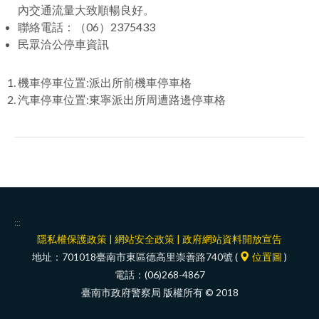
內交通流量大致順暢良好。
聯絡電話：（06）2375433
民眾洽公停車資訊
機車停車位置:派出所前機車停車格
汽車停車位置:東寧派出所周遭路邊停車格
:::
隱私權保護政策
|
網站安全政策
|
政府網站資料開放宣告
地址：701018臺南市東區德高里崇善路740號 (
位置圖
)
電話：(06)268-4867
臺南市政府警察局 版權所有 © 2018