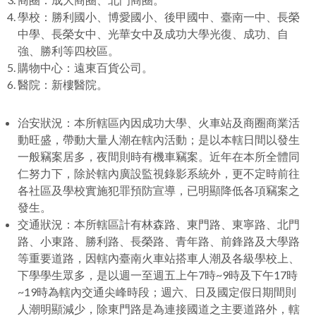
學校：勝利國小、博愛國小、後甲國中、臺南一中、長榮
中學、長榮女中、光華女中及成功大學光復、成功、自
強、勝利等四校區。
購物中心：遠東百貨公司。
醫院：新樓醫院。
治安狀況：本所轄區內因成功大學、火車站及商圈商業活
動旺盛，帶動大量人潮在轄內活動；是以本轄日間以發生
一般竊案居多，夜間則時有機車竊案。近年在本所全體同
仁努力下，除於轄內廣設監視錄影系統外，更不定時前往
各社區及學校實施犯罪預防宣導，已明顯降低各項竊案之
發生。
交通狀況：本所轄區計有林森路、東門路、東寧路、北門
路、小東路、勝利路、長榮路、青年路、前鋒路及大學路
等重要道路，因轄內臺南火車站搭車人潮及各級學校上、
下學學生眾多，是以週一至週五上午7時~9時及下午17時
~19時為轄內交通尖峰時段；週六、日及國定假日期間則
人潮明顯減少，除東門路是為連接國道之主要道路外，轄