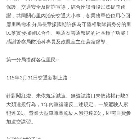
保護、交通安全及防詐宣導，綜合座談時段民眾提問踴
facebook
躍，共同關心里內治安交通大小事，各業務單位也用心回
應里民需求 分局長章振國期許多為守望相助隊員身分的里
民落實發揮警民合作、暢通友善通報網的社區種子功能！
感謝警察局防治科專員及政風室主任蒞臨督導。
第一分局提醒各位里民~
115年3月31日交通新制上路：
針對闖紅燈、未依規定減速、無號誌路口未依路權行駛3
大類違規行為，1年內重複違反上述規定，一般駕駛人累
犯達3次、營業大型車職業駕駛人累犯達2次，即需自費參
加道交講習。