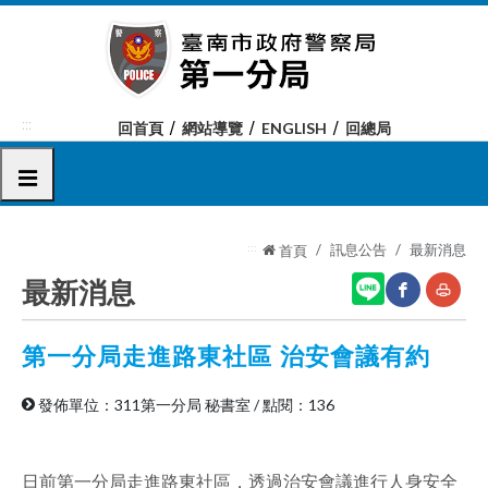
跳
到
主
要
內
:::
回首頁
網站導覽
ENGLISH
回總局
容
區
選單
塊
:::
訊息公告
最新消息
首頁
最新消息
第一分局走進路東社區 治安會議有約
網
友
站
善
發佈單位：311第一分局 秘書室
/
點閱：136
分
列
享
印
日前第一分局走進路東社區，透過治安會議進行人身安全
至