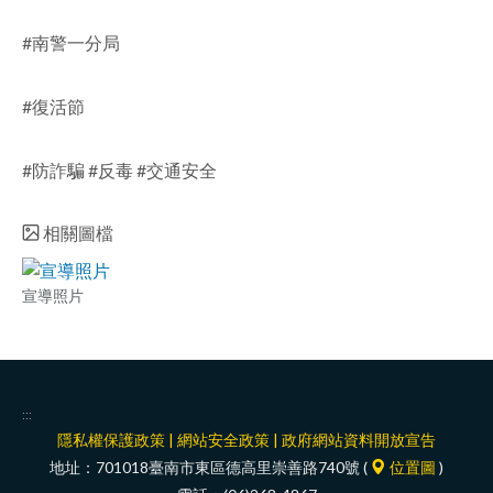
#南警一分局
#復活節
#防詐騙 #反毒 #交通安全
相關圖檔
宣導照片
:::
隱私權保護政策
|
網站安全政策
|
政府網站資料開放宣告
地址：701018臺南市東區德高里崇善路740號 (
位置圖
)