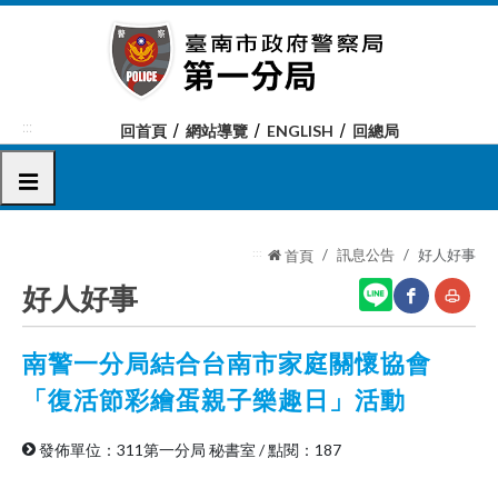
跳
到
主
要
內
:::
回首頁
網站導覽
ENGLISH
回總局
容
區
選單
塊
:::
訊息公告
好人好事
首頁
好人好事
南警一分局結合台南市家庭關懷協會
網
友
站
善
「復活節彩繪蛋親子樂趣日」活動
分
列
發佈單位：311第一分局 秘書室
/
點閱：187
享
印
至