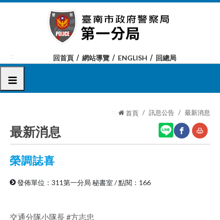
跳
到
主
要
內
:::
回首頁
網站導覽
ENGLISH
回總局
容
區
選單
塊
:::
訊息公告
最新消息
首頁
最新消息
榮調誌喜
網
友
站
善
發佈單位：311第一分局 秘書室
/
點閱：166
分
列
享
印
交通分隊小隊長 #方志忠
至