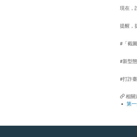
現在，
提醒，
#「截
#新型
#打詐
相關
第一