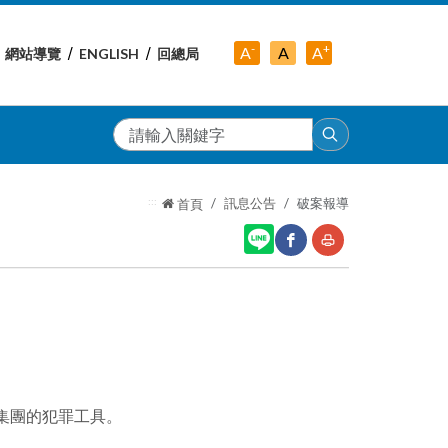
-
+
中
A
A
A
網站導覽
ENGLISH
回總局
小
字
大
字
級
字
級
級
搜
尋
:::
訊息公告
破案報導
首頁
網
友
站
善
分
列
享
印
騙集團的犯罪工具。
至