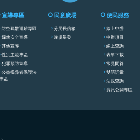
收
合
宣導專區
民意廣場
便民服務
選
防空疏散避難專區
分局長信箱
線上申辦
單
婦幼安全宣導
違規舉發
申辦項目
其他宣導
線上查詢
性別主流專區
表單下載
犯罪預防宣導
常見問答
公益揭弊者保護法
雙語詞彙
專區
法規查詢
資訊公開專區