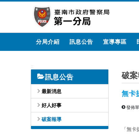
跳
到
主
要
內
容
分局介紹
訊息公告
宣導專區
區
塊
:::
破案
訊息公告
最新消息
無卡
好人好事
發佈單
破案報導
「無卡