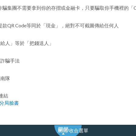
詐騙集團不需要拿到你的存摺或金融卡，只要騙取你手機裡的「QR
提款QR Code等同於「現金」，絕對不可截圖傳給任何人
圖給人」等於「把錢送人」
態詐騙手法
臺南隊
連結
分局臉書
展
展開/收合選單
開/