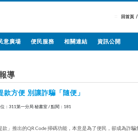
:::
回首頁
民意廣場
便民服務
相關連結
資訊公開
報導
提款方便 別讓詐騙「隨便」
位：311第一分局 秘書室
/
點閱：181
提款」推出的QR Code 掃碼功能，本意是為了便民，卻成為詐