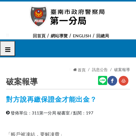
跳
到
主
要
內
:::
回首頁
網站導覽
ENGLISH
回總局
容
區
選單
塊
:::
訊息公告
破案報導
首頁
破案報導
對方說再繳保證金才能出金？
網
友
站
善
發佈單位：311第一分局 秘書室
/
點閱：197
分
列
享
印
「帳戶被凍結，要解凍費」
至