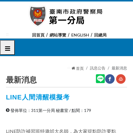
跳
到
主
要
內
:::
回首頁
網站導覽
ENGLISH
回總局
容
區
選單
塊
:::
訊息公告
最新消息
首頁
最新消息
LINE人間清醒模擬考
網
友
站
善
發佈單位：311第一分局 秘書室
/
點閱：179
分
列
享
印
LINE防詐補習班特邀邰大名師，為大家提點防詐要點
至